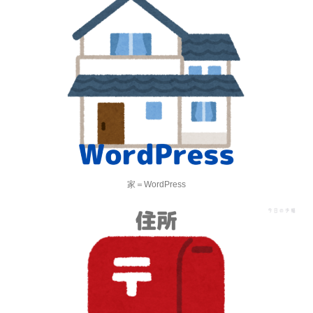
家＝WordPress