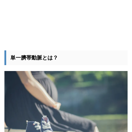
単一臍帯動脈とは？